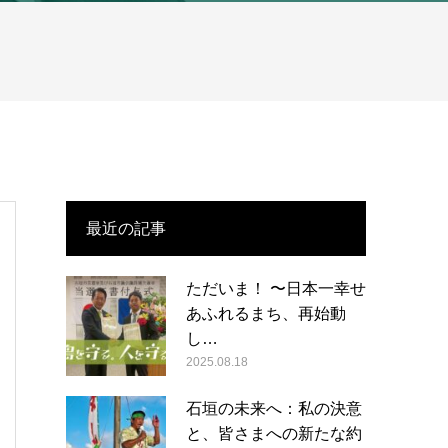
最近の記事
ただいま！ 〜日本一幸せ
あふれるまち、再始動
し…
2025.08.18
石垣の未来へ：私の決意
と、皆さまへの新たな約