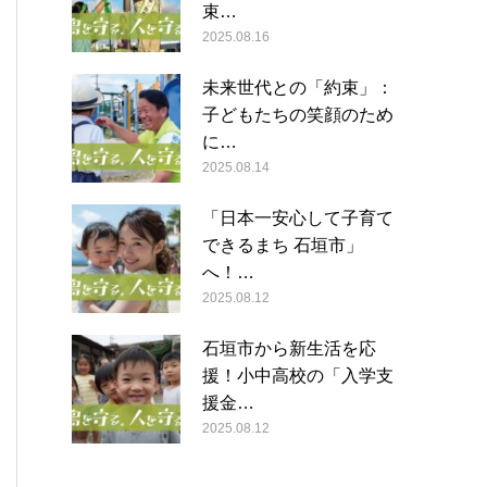
束…
2025.08.16
未来世代との「約束」：
子どもたちの笑顔のため
に…
2025.08.14
「日本一安心して子育て
できるまち 石垣市」
へ！…
2025.08.12
石垣市から新生活を応
援！小中高校の「入学支
援金…
2025.08.12