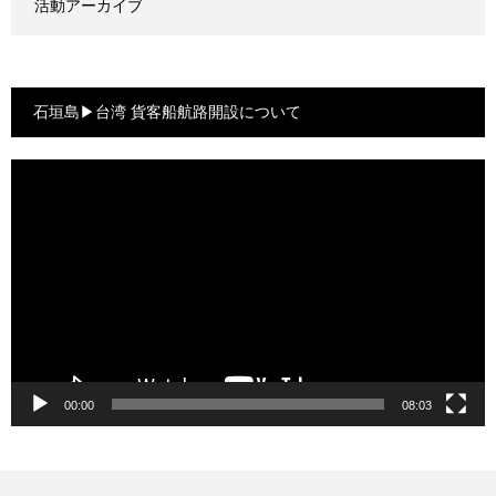
活動アーカイブ
石垣島▶台湾 貨客船航路開設について
動
画
プ
レ
ー
ヤ
ー
00:00
08:03