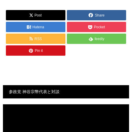
Post
Share
Hatena
Pocket
RSS
feedly
Pin it
参政党 神谷宗幣代表と対談
動
画
プ
レ
ー
ヤ
ー