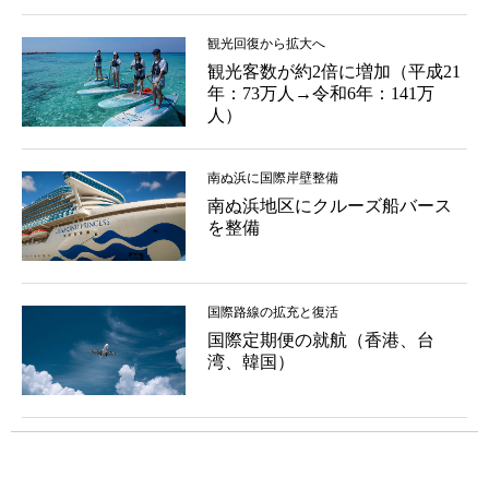
観光回復から拡大へ
観光客数が約2倍に増加（平成21
年：73万人→令和6年：141万
人）
南ぬ浜に国際岸壁整備
南ぬ浜地区にクルーズ船バース
を整備
国際路線の拡充と復活
国際定期便の就航（香港、台
湾、韓国）