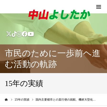
市民のために一歩前ヘ進
む活動の軌跡
15年の実績
ーム
15年の実績
国内主要都市との直行便の就航、機材大型化…