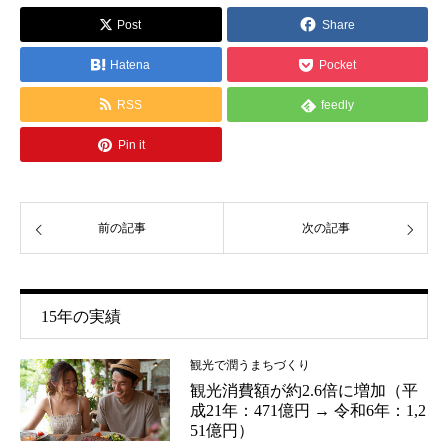
Post
Share
Hatena
Pocket
RSS
feedly
Pin it
前の記事
次の記事
15年の実績
観光で潤うまちづくり
観光消費額が約2.6倍に増加（平
成21年：471億円 → 令和6年：1,2
51億円）