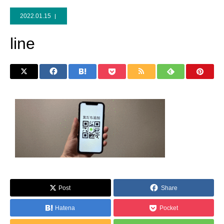
2022.01.15
line
Post
Share
Hatena
Pocket