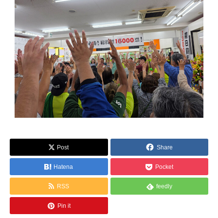
Post
Share
Hatena
Pocket
RSS
feedly
Pin it