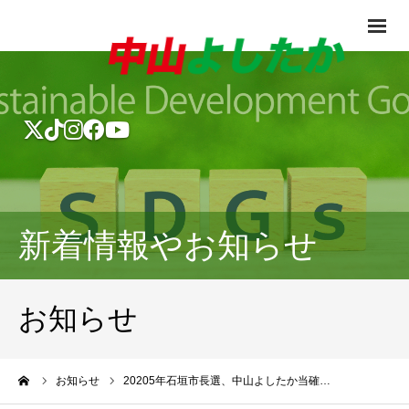
新着情報やお知らせ
お知らせ
ーム
お知らせ
20205年石垣市長選、中山よしたか当確…