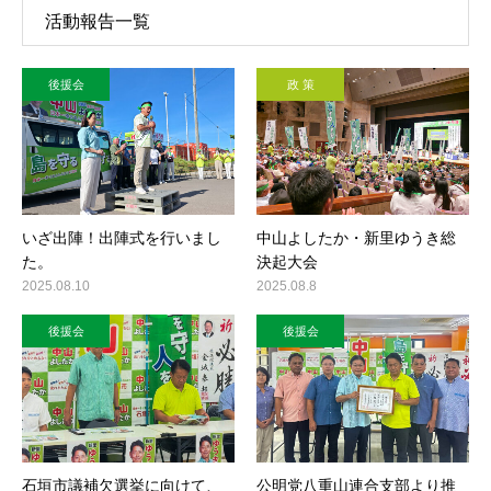
活動報告一覧
後援会
政 策
いざ出陣！出陣式を行いまし
中山よしたか・新里ゆうき総
た。
決起大会
2025.08.10
2025.08.8
後援会
後援会
石垣市議補欠選挙に向けて、
公明党八重山連合支部より推