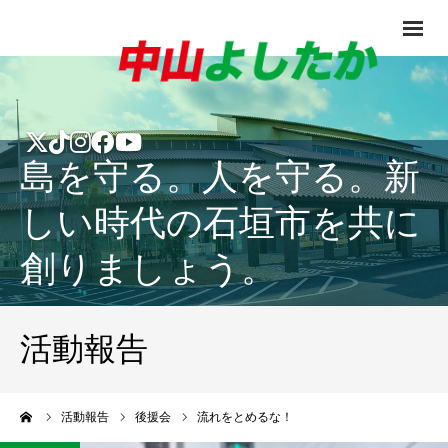
島を守る。人を守る。新
しい時代の石垣市を共に
創りましょう。
活動報告
ーム
活動報告
後援会
流れをとめるな！