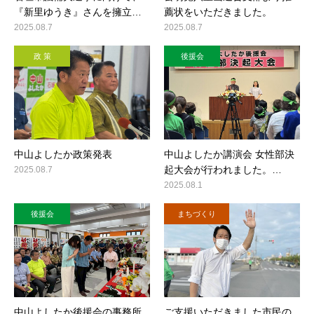
『新里ゆうき』さんを擁立…
薦状をいただきました。
2025.08.7
2025.08.7
政 策
後援会
中山よしたか政策発表
中山よしたか講演会 女性部決
起大会が行われました。…
2025.08.7
2025.08.1
後援会
まちづくり
中山よしたか後援会の事務所
ご支援いただきました市民の