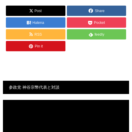
Post
Share
Hatena
Pocket
RSS
feedly
Pin it
参政党 神谷宗幣代表と対談
動
画
プ
レ
ー
ヤ
ー