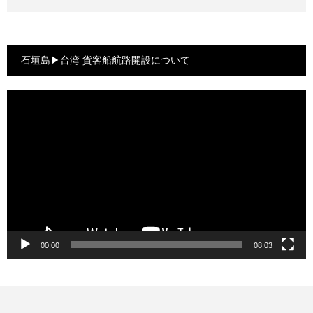
石垣島▶台湾 貨客船航路開設について
動
画
プ
レ
ー
ヤ
ー
00:00
08:03