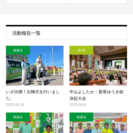
活動報告一覧
後援会
政 策
いざ出陣！出陣式を行いまし
中山よしたか・新里ゆうき総
た。
決起大会
2025.08.10
2025.08.8
後援会
後援会