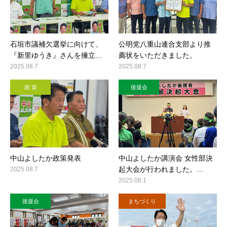
石垣市議補欠選挙に向けて、
公明党八重山連合支部より推
『新里ゆうき』さんを擁立…
薦状をいただきました。
2025.08.7
2025.08.7
政 策
後援会
中山よしたか政策発表
中山よしたか講演会 女性部決
起大会が行われました。…
2025.08.7
2025.08.1
後援会
まちづくり