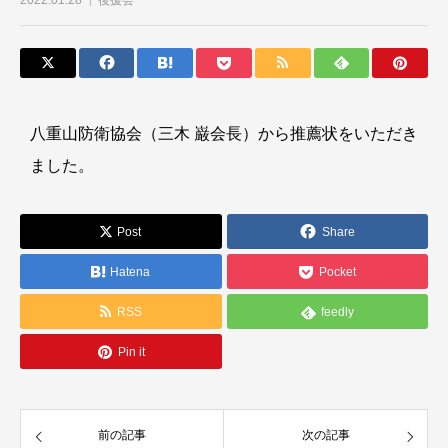
2022.01.28
後援会
八重山防衛協会（三木 巌会長）から推薦状をいただき
ました。
Post
Share
Hatena
Pocket
RSS
feedly
Pin it
前の記事
次の記事