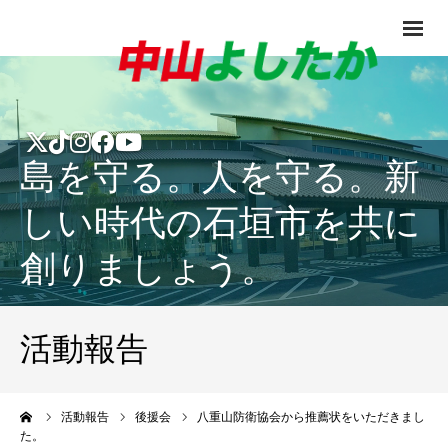
島を守る。人を守る。新
しい時代の石垣市を共に
創りましょう。
活動報告
ーム
活動報告
後援会
八重山防衛協会から推薦状をいただきまし
た。