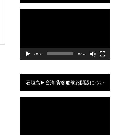
動
画
プ
レ
ー
ヤ
ー
00:00
02:26
石垣島▶台湾 貨客船航路開設につい
動
て
画
プ
レ
ー
ヤ
ー