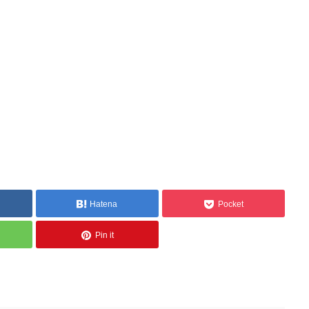
Hatena
Pocket
Pin it