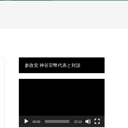
参政党 神谷宗幣代表と対談
動
画
プ
レ
ー
ヤ
ー
00:00
23:10