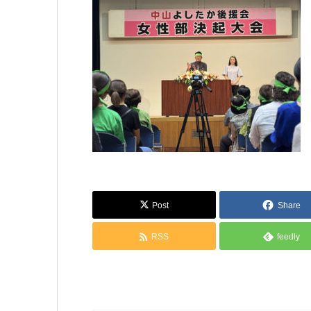
Post
Share
RSS
feedly