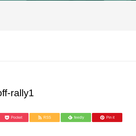
f-rally1
Pocket
RSS
feedly
Pin it